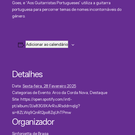
Goes, e “Aos Guitarristas Portugueses” utiliza a guitarra
portuguesa para percorrer temas de nomes incontornáveis do
género.
Adicionar ao calendário
Detalhes
Data:
Sexta-feira, 28 Fevereiro 2025
Categorias de Evento:
Arco da Corda Nova
,
Destaque
Site:
https://open.spotify.com/intl-
pt/album/3Ja83G9XArRoJRsddrnqIg?
si=8ZLWq9QnRI2po8ZqUhTPmw
Organizador
Sinfonietta de Braga