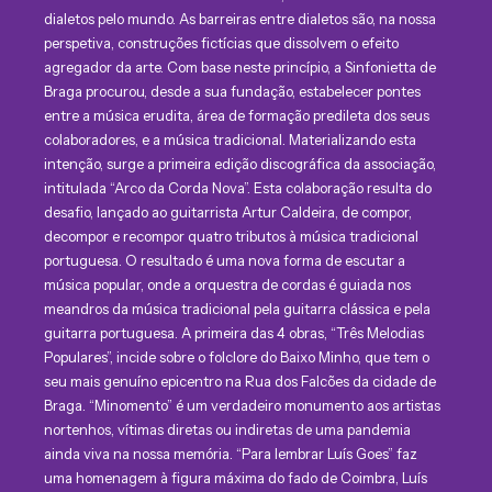
dialetos pelo mundo. As barreiras entre dialetos são, na nossa
perspetiva, construções fictícias que dissolvem o efeito
agregador da arte. Com base neste princípio, a Sinfonietta de
Braga procurou, desde a sua fundação, estabelecer pontes
entre a música erudita, área de formação predileta dos seus
colaboradores, e a música tradicional. Materializando esta
intenção, surge a primeira edição discográfica da associação,
intitulada “Arco da Corda Nova”. Esta colaboração resulta do
desafio, lançado ao guitarrista Artur Caldeira, de compor,
decompor e recompor quatro tributos à música tradicional
portuguesa. O resultado é uma nova forma de escutar a
música popular, onde a orquestra de cordas é guiada nos
meandros da música tradicional pela guitarra clássica e pela
guitarra portuguesa. A primeira das 4 obras, “Três Melodias
Populares”, incide sobre o folclore do Baixo Minho, que tem o
seu mais genuíno epicentro na Rua dos Falcões da cidade de
Braga. “Minomento” é um verdadeiro monumento aos artistas
nortenhos, vítimas diretas ou indiretas de uma pandemia
ainda viva na nossa memória. “Para lembrar Luís Goes” faz
uma homenagem à figura máxima do fado de Coimbra, Luís