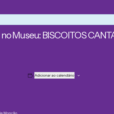
ca no Museu: BISCOITOS CAN
Adicionar ao calendário
de Monção