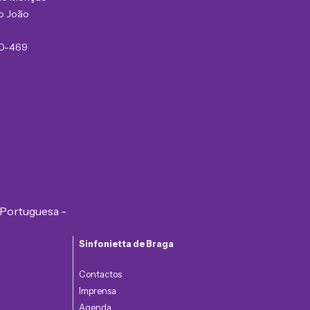
ro João
0-469
Sinfonietta de Braga
Contactos
Imprensa
Agenda