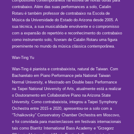
compositores contemporâneos na estreia de novas obras para
contrabaixo. Além das suas performances a solo, Catalin
Rotaru é também professor de contrabaixo na Escola de
Música da Universidade do Estado do Arizona desde 2005. A
sua técnica, a sua musicalidade envolvente e o compromisso
com a expansão do repertório e reconhecimento do contrabaixo
como instrumento solo, fizeram de Catalin Rotaru uma figura
proeminente no mundo da música clássica contemporânea.
Wan-Ting Yu
Wan-Ting é pianista e contrabaixista, natural de Taiwan. Com
Bacharelato em Piano Performance pela National Taiwan
Normal University, e Mestrado em Double bass Performance
na Taipei National University of Arts, atualmente está a realizar
o Doutoramento em Collaborative Piano na Arizona State
University. Como contrabaixista, integrou a Taipei Symphony
Orchestra entre 2015 e 2020, apresentou-se a solo com a
“Tchaikovsky” Conservatory Chamber Orchestra em Moscovo,
e foi convidada para masterclasses em festivais internacionais
tais como Biarritz International Bass Academy e “Grzegorz