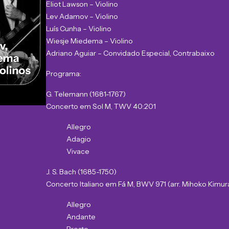
Eliot Lawson – Violino
Lev Adamov – Violino
Luís Cunha – Violino
Wiesje Miedema – Violino
Adriano Aguiar – Convidado Especial, Contrabaixo
Programa:
G. Telemann (1681-1767)
Concerto em Sol M, TWV 40:201
Allegro
Adagio
Vivace
J. S. Bach (1685-1750)
Concerto Italiano em Fá M, BWV 971 (arr. Mihoko Kimur
Allegro
Andante