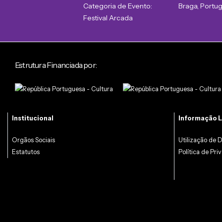
Categoria de Evento:
Braga
,
Portug
Festival Arcada
Estrutura Financiada por:
Institucional
Informação L
Orgãos Sociais
Utilização de 
Estatutos
Política de Pri