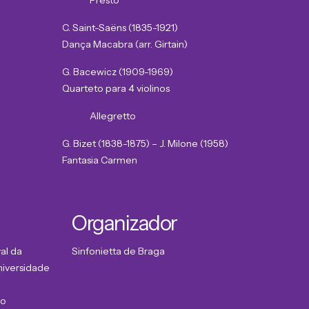
Presto
C. Saint-Saëns (1835-1921)
Dança Macabra (arr. Girtain)
G. Bacewicz (1909-1969)
Quarteto para 4 violinos
Allegretto
⁠G. Bizet (1838-1875) – J. Milone (1958)
Fantasia Carmen
Organizador
al da
Sinfonietta de Braga
niversidade
ço