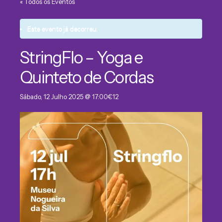
« Todos os Eventos
Este evento já decorreu.
StringFlo – Yoga e
Quinteto de Cordas
Sábado, 12 Julho 2025 @ 17:00
€12