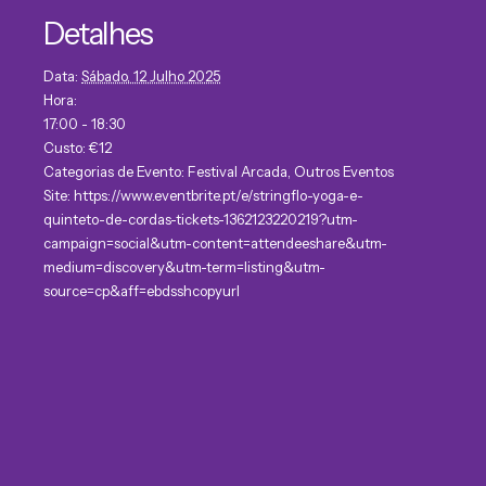
Detalhes
Data:
Sábado, 12 Julho 2025
Hora:
17:00 - 18:30
Custo:
€12
Categorias de Evento:
Festival Arcada
,
Outros Eventos
Site:
https://www.eventbrite.pt/e/stringflo-yoga-e-
quinteto-de-cordas-tickets-1362123220219?utm-
campaign=social&utm-content=attendeeshare&utm-
medium=discovery&utm-term=listing&utm-
source=cp&aff=ebdsshcopyurl