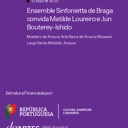
Destaque
10 Maio @ 16:00
Ensemble Sinfonietta de Braga
convida Matilde Loureiro e Jun
Bouterey-Ishido
Mosteiro de Arouca
Arte Sacra de Arouca Museum,
Largo Santa Mafalda, Arouca
Estrutura Financiada por: