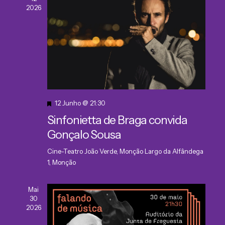
2026
Destaque
12 Junho @ 21:30
Sinfonietta de Braga convida
Gonçalo Sousa
Cine-Teatro João Verde, Monção
Largo da Alfândega
1, Monção
Mai
30
2026