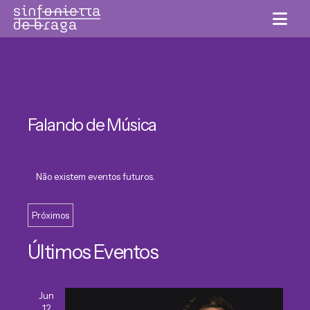
Falando de Música
Não existem eventos futuros.
Navegação
de
Próximos
Selecione
visualizações
Últimos Eventos
a
data.
Jun
12