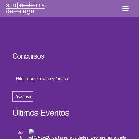
Concursos
Não existem eventos futuros.
Navegação
de
Próximos
Selecione
visualizações
Últimos Eventos
a
data.
Jul
3