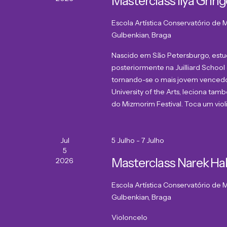
Masterclass Ilya Gring
Escola Artística Conservatório de
Gulbenkian, Braga
Nascido em São Petersburgo, estud
posteriormente na Juilliard Schoo
tornando-se o mais jovem vencedor
University of the Arts, leciona ta
do Mizmorim Festival. Toca um violi
Jul
5 Julho
-
7 Julho
5
Masterclass Narek H
2026
Escola Artística Conservatório de
Gulbenkian, Braga
Violoncelo