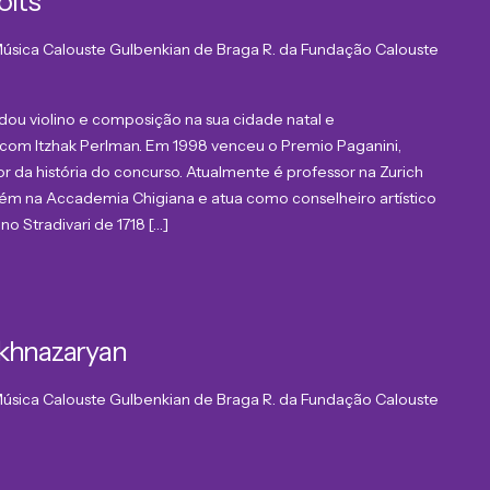
olts
 Música Calouste Gulbenkian de Braga
R. da Fundação Calouste
ou violino e composição na sua cidade natal e
l com Itzhak Perlman. Em 1998 venceu o Premio Paganini,
 da história do concurso. Atualmente é professor na Zurich
mbém na Accademia Chigiana e atua como conselheiro artístico
no Stradivari de 1718 […]
akhnazaryan
 Música Calouste Gulbenkian de Braga
R. da Fundação Calouste