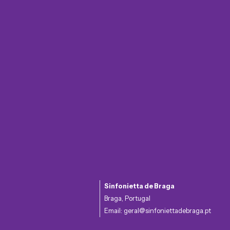
Sinfonietta de Braga
Braga, Portugal
Email:
geral@sinfoniettadebraga.pt