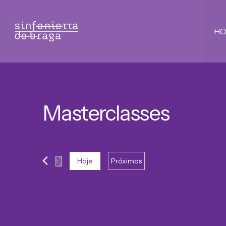
H
Masterclasses
Hoje
Próximos
Selecione
a
data.