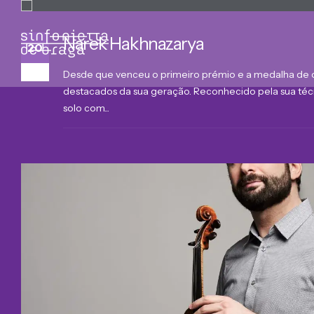
Narek Hakhnazarya
20
Mar
Desde que venceu o primeiro prémio e a medalha de ou
destacados da sua geração. Reconhecido pela sua técn
solo com...