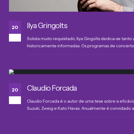
Ilya Gringolts
20
Mar
Solista muito requisitado, Ilya Gingolts dedica-se ta
historicamente informadas. Os programas de concerto in
Claudio Forcada
20
Mar
Claudio Forcada é o autor de uma tese sobre a eficác
Suzuki, Zweig e Kato Havas. Anualmente é convidado a c