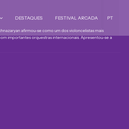
DESTAQUES
FESTIVAL ARCADA
PT
khnazaryan afirmou-se como um dos violoncelistas mais
om importantes orquestras internacionais. Apresentou-se a