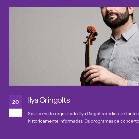
Ilya Gringolts
20
Mar
Solista muito requisitado, Ilya Gingolts dedica-se ta
historicamente informadas. Os programas de concerto in