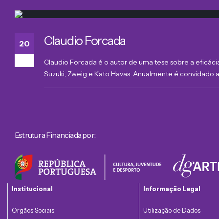
Claudio Forcada
20
Mar
Claudio Forcada é o autor de uma tese sobre a eficác
Suzuki, Zweig e Kato Havas. Anualmente é convidado a c
Estrutura Financiada por:
Institucional
Informação Legal
Orgãos Sociais
Utilização de Dados