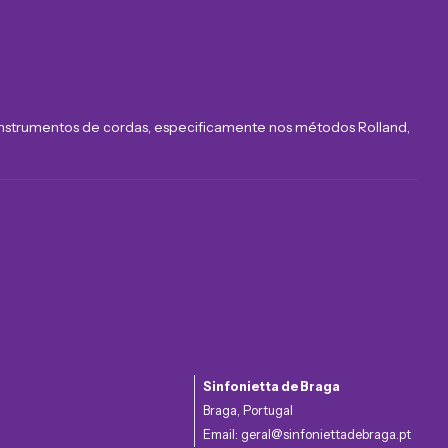
 instrumentos de cordas, especificamente nos métodos Rolland,
Sinfonietta de Braga
Braga, Portugal
Email:
geral@sinfoniettadebraga.pt