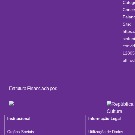
Catego
Concer
Falan
Site:
https:
sinfon
convid
12805
aff=od
Estrutura Financiada por:
Institucional
Informação Legal
Orgãos Sociais
Utilização de Dados