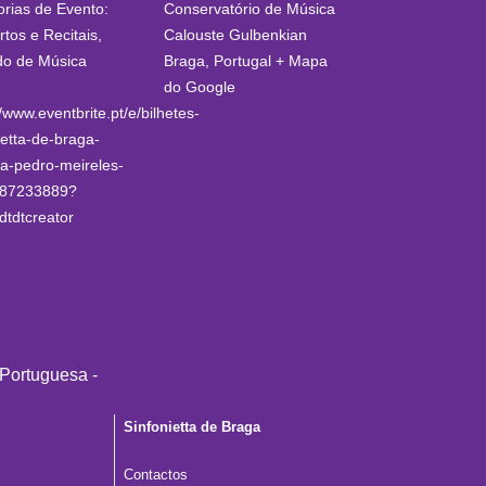
rias de Evento:
Conservatório de Música
tos e Recitais
,
Calouste Gulbenkian
do de Música
Braga
,
Portugal
+ Mapa
do Google
//www.eventbrite.pt/e/bilhetes-
ietta-de-braga-
a-pedro-meireles-
87233889?
dtdtcreator
Sinfonietta de Braga
Contactos