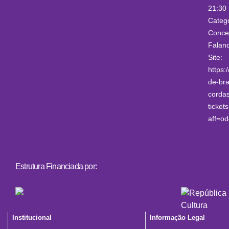
21:30 
Catego
Concer
Falan
Site:
https:
de-bra
corda
ticke
aff=od
Estrutura Financiada por:
Institucional
Informação Legal