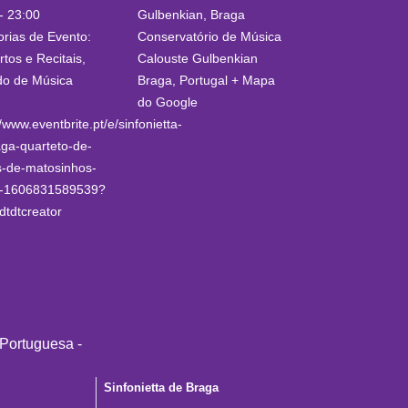
- 23:00
Gulbenkian, Braga
rias de Evento:
Conservatório de Música
tos e Recitais
,
Calouste Gulbenkian
do de Música
Braga
,
Portugal
+ Mapa
do Google
//www.eventbrite.pt/e/sinfonietta-
ga-quarteto-de-
s-de-matosinhos-
ts-1606831589539?
dtdtcreator
Sinfonietta de Braga