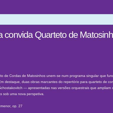
ga convida Quarteto de Matosin
teto de Cordas de Matosinhos unem-se num programa singular que fun
Em destaque, duas obras marcantes do repertório para quarteto de co
ri Schostakovitch — apresentadas nas versões orquestrais que ampliam
as sob uma nova perspetiva.
 menor, op. 27