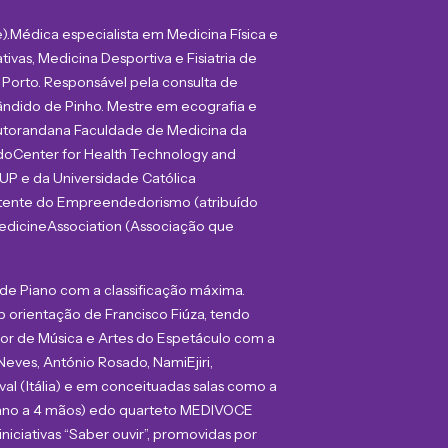
).
Médica e
specialista em Medicina Física e
as, Medicina Desportiva e Fisiatria de
 Porto. Responsável pela consulta de
Cândido de Pinho. Mestre em ecografia e
utoranda
na Faculdade de Medicina da
do
Center for Health Technology and
-UP
e da Universidade Católica
rtente do Empreendedorismo (atribuído
dicine
Association
(Associação que
 de Piano com a classificação máxima.
 orientação de Francisco Fiúza, tendo
rior de Música e Artes do Espetáculo com a
 Neves, António Rosado, Nami
Ejiri
,
ival (Itália) e em conceituadas salas como a
no a 4 mãos) e
d
o quarteto MEDIVOCE
niciativas “Saber ouvir”, promovidas por