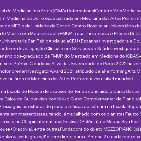
al de Medicina das Artes (
CIMArt
,
International
Center
of
Arts
Medicine
 Medicina da Dor e especializada em Medicina das Artes Performativ
iço de MFR e da Unidade da Dor do Centro Hospitalar Universitário do
rto.
Mestre em Medicina pela FMUP, a qual lhe atribuiu o Prémio Dr. 
n
Universitaria
San Pablo
Andalucia
CEU (Espanha).
I
nvestigadora e Do
mento em
Investigação Clínica e em Serviços de Saúde
.
Investigadora
ensino pós-graduado da FMUP
, do Mestrado em Medicina do ICBAS
m
-se
o Prémio Cidadania Ativa da Universidade do Porto 2022 na ve
ndfonbrener
Investigator
Award
2021, atribuído pela
Performing
Arts
Me
evo na área da Medicina das Artes Performativas a nível mundial)
.
s, na Escola de Música de Esposende, tendo concluído o Curso Básico
ca Calouste Gulbenkian, concluiu o Curso Complementar de Piano sob
o. Prosseguiu os estudos de piano e música de câmara na Escola Supe
rmente em masterclasses, tendo já trabalhado com os pianistas Fausto
u a solo no Chopin
International
Festival (Polónia), no Musica Riva Fest
ouse
(Cracóvia), entre outras.
Fundadora d
o dueto MEZZOPIANO (pia
Realizou ainda gravações em direto para a Antena 2 e participou nas i