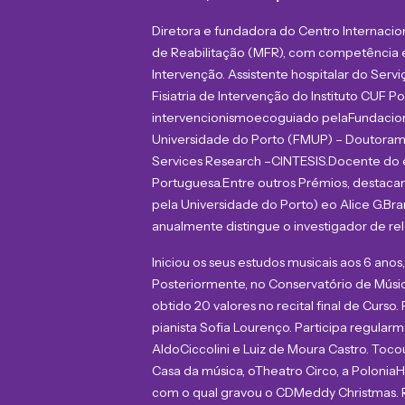
Diretora e fundadora do Centro Internacion
de Reabilitação (MFR), com competência em
Intervenção. Assistente hospitalar do Serv
Fisiatria de Intervenção do Instituto CUF Po
intervencionismo
ecoguiado
pela
Fundacio
Universidade do Porto (FMUP) – Doutora
Services Research –
CINTESIS.
Docente do 
Portuguesa.
Entre outros Prémios, destaca
pela Universidade do Porto)
e
o Alice G.
Bra
anualmente distingue o investigador de rel
Iniciou os seus estudos musicais aos 6 ano
Posteriormente, no Conservatório de Músi
obtido 20 valores no recital final de Curs
pianista Sofia Lourenço. Participa regula
Aldo
Ciccolini
e Luiz de Moura Castro. Toco
Casa da música, o
Theatro
Circo, a Polonia
H
com o qual gravou o CD
Meddy
Christmas. 