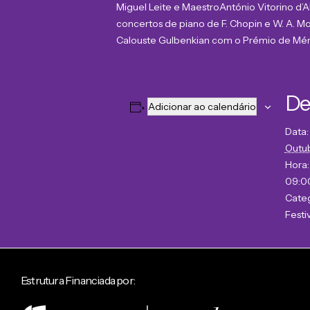
Miguel Leite e Maestro
António Vitorino d’
concertos de piano de F. Chopin e W. A. M
Calouste Gulbenkian com o Prémio de Mérit
De
Adicionar ao calendário
Data:
Outu
Hora:
09:00
Categ
Festi
Estrutura Financiada por: