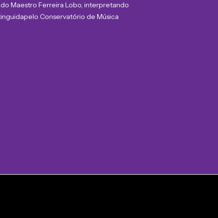
 do Maestro Ferreira Lobo, interpretando
tinguida
pelo Conservatório de Música