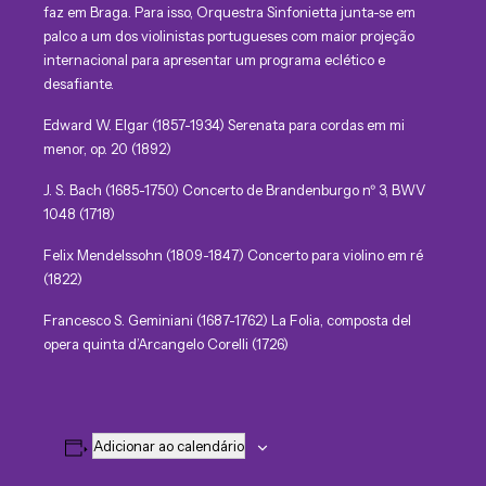
faz em Braga. Para isso, Orquestra Sinfonietta junta-se em
palco a um dos violinistas portugueses com maior projeção
internacional para apresentar um programa eclético e
desafiante.
Edward W. Elgar (1857-1934) Serenata para cordas em mi
menor, op. 20 (1892)
J. S. Bach (1685-1750) Concerto de Brandenburgo nº 3, BWV
1048 (1718)
Felix Mendelssohn (1809-1847) Concerto para violino em ré
(1822)
Francesco S. Geminiani (1687-1762) La Folia, composta del
opera quinta d’Arcangelo Corelli (1726)
Adicionar ao calendário