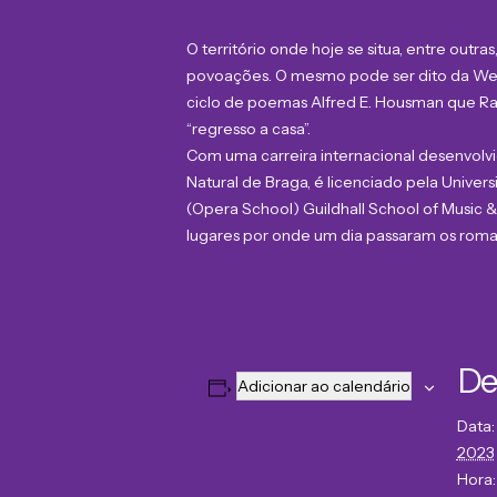
O território onde hoje se situa, entre out
povoações. O mesmo pode ser dito da Wenl
ciclo de poemas Alfred E. Housman que Ral
“regresso a casa”.
Com uma carreira internacional desenvolvid
Natural de Braga, é licenciado pela Univ
(Opera School) Guildhall School of Music &
lugares por onde um dia passaram os roma
De
Adicionar ao calendário
Data:
2023
Hora: