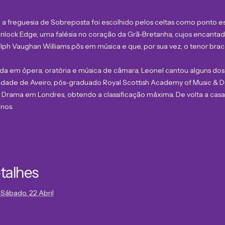
ras, a freguesia de Sobreposta foi escolhido pelos celtas como ponto 
ock Edge, uma falésia no coração da Grã-Bretanha, cujos encantad
ph Vaughan Williams pôs em música e que, por sua vez, o tenor brac
a em ópera, oratória e música de câmara, Leonel cantou alguns dos p
ersidade de Aveiro, pós-graduado Royal Scottish Academy of Music 
 Drama em Londres, obtendo a classificação máxima. De volta a casa, 
nos.
talhes
Sábado, 22 Abril